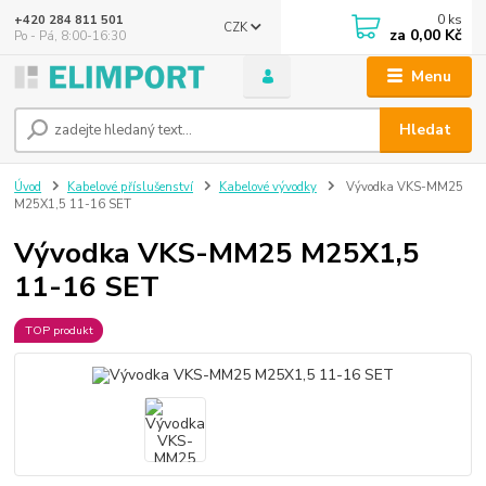
0
ks
+420 284 811 501
CZK
za
0,00 Kč
Po - Pá, 8:00-16:30
Menu
Hledat
Úvod
Kabelové příslušenství
Kabelové vývodky
Vývodka VKS-MM25
M25X1,5 11-16 SET
Vývodka VKS-MM25 M25X1,5
11-16 SET
TOP produkt