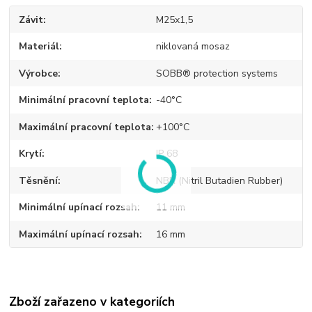
Závit
M25x1,5
Materiál
niklovaná mosaz
Výrobce
SOBB® protection systems
Minimální pracovní teplota
-40°C
Maximální pracovní teplota
+100°C
Krytí
IP 68
Těsnění
NBR (Nitril Butadien Rubber)
Minimální upínací rozsah
11 mm
Maximální upínací rozsah
16 mm
Zboží zařazeno v kategoriích