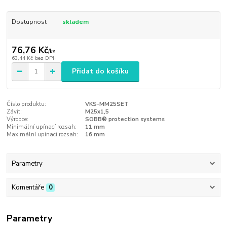
Dostupnost
skladem
76,76 Kč
/
ks
63,44 Kč
bez DPH
Přidat do košíku
Číslo produktu:
VKS-MM25SET
Závit:
M25x1,5
Výrobce:
SOBB® protection systems
Minimální upínací rozsah:
11 mm
Maximální upínací rozsah:
16 mm
Parametry
Komentáře
0
Parametry