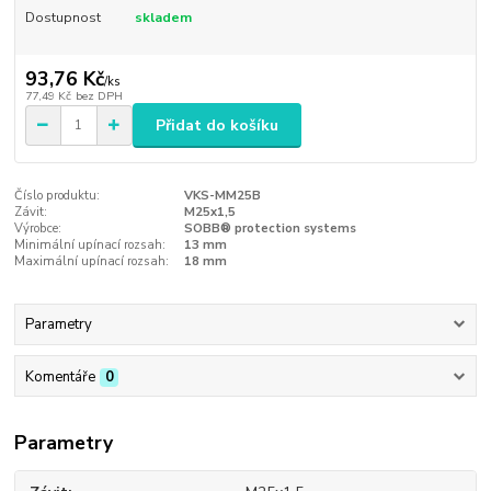
Dostupnost
skladem
93,76 Kč
/
ks
77,49 Kč
bez DPH
Přidat do košíku
Číslo produktu:
VKS-MM25B
Závit:
M25x1,5
Výrobce:
SOBB® protection systems
Minimální upínací rozsah:
13 mm
Maximální upínací rozsah:
18 mm
Parametry
Komentáře
0
Parametry