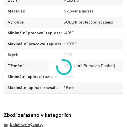
Závit
M25x1,5
Materiál
niklovaná mosaz
Výrobce
SOBB® protection systems
Minimální pracovní teplota
-40°C
Maximální pracovní teplota
+100°C
Krytí
IP 68
Těsnění
NBR (Nitril Butadien Rubber)
Minimální upínací rozsah
13 mm
Maximální upínací rozsah
18 mm
Zboží zařazeno v kategoriích
Kabelové vývodky