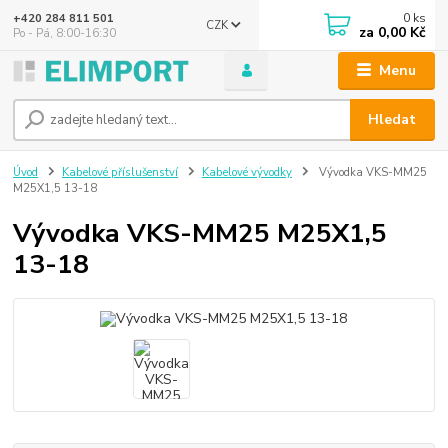
0
ks
+420 284 811 501
CZK
za
0,00 Kč
Po - Pá, 8:00-16:30
Menu
Hledat
Úvod
Kabelové příslušenství
Kabelové vývodky
Vývodka VKS-MM25
M25X1,5 13-18
Vývodka VKS-MM25 M25X1,5
13-18