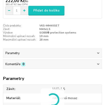
222,00 Kč
/
ks
183,47 Kč
bez DPH
Přidat do košíku
Číslo produktu:
VKS-MM40SET
Závit:
M40x1,5
Výrobce:
SOBB® protection systems
Minimální upínací rozsah:
19 mm
Maximální upínací rozsah:
28 mm
Parametry
Komentáře
0
Parametry
Závit
M40x1,5
Materiál
niklovaná mosaz