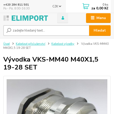
0
ks
+420 284 811 501
CZK
za
0,00 Kč
Po - Pá, 8:00-16:30
Menu
Hledat
Úvod
Kabelové příslušenství
Kabelové vývodky
Vývodka VKS-MM40
M40X1,5 19-28 SET
Vývodka VKS-MM40 M40X1,5
19-28 SET