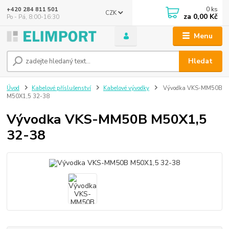
0
ks
+420 284 811 501
CZK
za
0,00 Kč
Po - Pá, 8:00-16:30
Menu
Hledat
Úvod
Kabelové příslušenství
Kabelové vývodky
Vývodka VKS-MM50B
M50X1,5 32-38
Vývodka VKS-MM50B M50X1,5
32-38