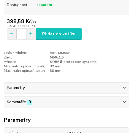
Dostupnost
skladem
398,58 Kč
/
ks
329,41 Kč
bez DPH
Přidat do košíku
Číslo produktu:
VKS-MM50B
Závit:
M50x1,5
Výrobce:
SOBB® protection systems
Minimální upínací rozsah:
32 mm
Maximální upínací rozsah:
38 mm
Parametry
Komentáře
0
Parametry