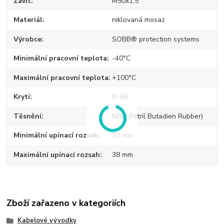
Závit
M50x1,5
Materiál
niklovaná mosaz
Výrobce
SOBB® protection systems
Minimální pracovní teplota
-40°C
Maximální pracovní teplota
+100°C
Krytí
IP 68
Těsnění
NBR (Nitril Butadien Rubber)
Minimální upínací rozsah
32 mm
Maximální upínací rozsah
38 mm
Zboží zařazeno v kategoriích
Kabelové vývodky