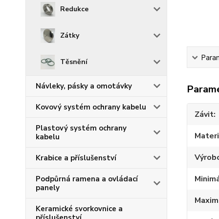
Redukce
Zátky
Para
Těsnění
Návleky, pásky a omotávky
Param
Kovový systém ochrany kabelu
Závit
Plastový systém ochrany
Materi
kabelu
Výrob
Krabice a příslušenství
Minimá
Podpůrná ramena a ovládací
panely
Maximá
Keramické svorkovnice a
příslušenství