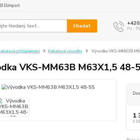
B Elimport
+420
Hledat
Po - P
abelové příslušenství
Kabelové vývodky
Vývodka VKS-MM63B M6
odka VKS-MM63B M63X1,5 48-
Dos
1 
1 1