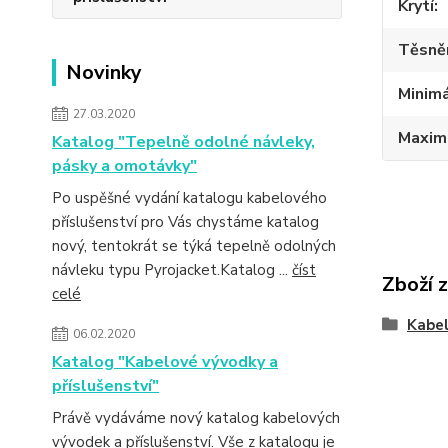
Krytí
Těsně
Novinky
Minimá
27.03.2020
Maximá
Katalog "Tepelně odolné návleky,
pásky a omotávky"
Po uspěšné vydání katalogu kabelového
příslušenství pro Vás chystáme katalog
nový, tentokrát se týká tepelně odolných
návleku typu Pyrojacket.Katalog ...
číst
Zboží 
celé
Kabe
06.02.2020
Katalog "Kabelové vývodky a
příslušenství"
Právě vydáváme nový katalog kabelových
vývodek a příslušenství. Vše z katalogu je