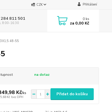
Přihlášení
CZK
 284 811 501
0
ks
za
0,00 Kč
á, 8:00-16:30
3X1,5 48-55
55
tupnost
na dotaz
349,98 Kč
/
ks
Přidat do košíku
15,68 Kč
bez DPH