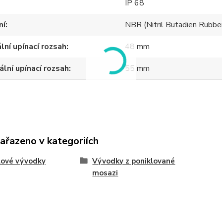
IP 68
ní
NBR (Nitril Butadien Rubbe
lní upínací rozsah
48 mm
lní upínací rozsah
55 mm
zařazeno v kategoriích
lové vývodky
Vývodky z poniklované
mosazi