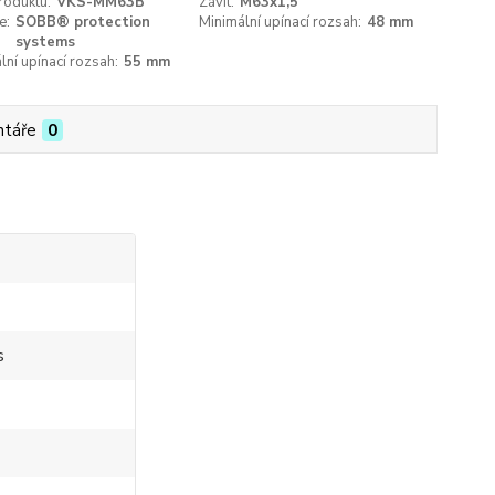
roduktu:
VKS-MM63B
Závit:
M63x1,5
e:
SOBB® protection
Minimální upínací rozsah:
48 mm
systems
ní upínací rozsah:
55 mm
táře
0
s