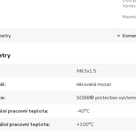
Číslo p
Výrobc
Maximál
metry
Komen
etry
M63x1,5
ál
niklovaná mosaz
ce
SOBB® protection system
lní pracovní teplota
-40°C
lní pracovní teplota
+100°C