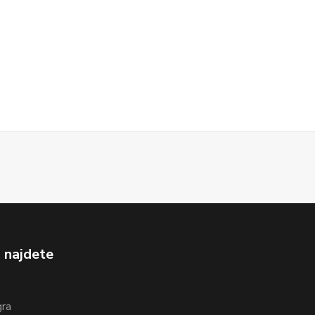
 najdete
gra