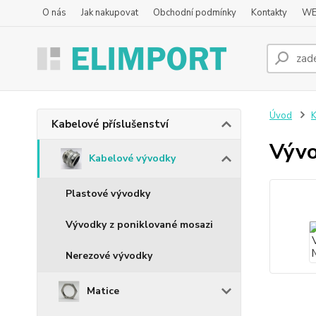
O nás
Jak nakupovat
Obchodní podmínky
Kontakty
WE
Úvod
K
Kabelové příslušenství
Výv
Kabelové vývodky
Plastové vývodky
Vývodky z poniklované mosazi
Nerezové vývodky
Matice