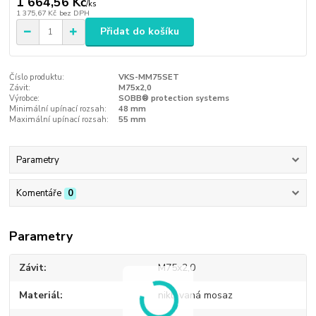
1 664,56 Kč
/
ks
1 375,67 Kč
bez DPH
Přidat do košíku
Číslo produktu:
VKS-MM75SET
Závit:
M75x2,0
Výrobce:
SOBB® protection systems
Minimální upínací rozsah:
48 mm
Maximální upínací rozsah:
55 mm
Parametry
Komentáře
0
Parametry
Závit
M75x2,0
Materiál
niklovaná mosaz