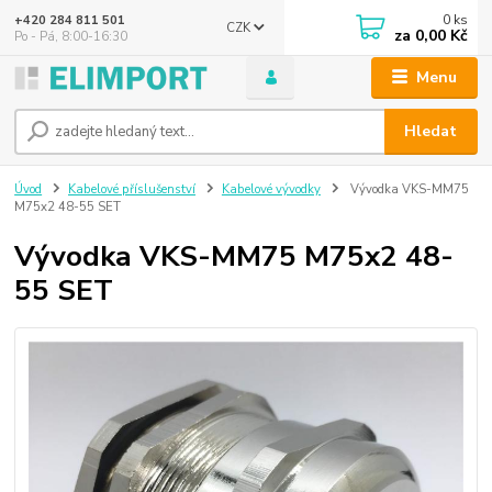
0
ks
+420 284 811 501
CZK
za
0,00 Kč
Po - Pá, 8:00-16:30
Menu
Hledat
Úvod
Kabelové příslušenství
Kabelové vývodky
Vývodka VKS-MM75
M75x2 48-55 SET
Vývodka VKS-MM75 M75x2 48-
55 SET