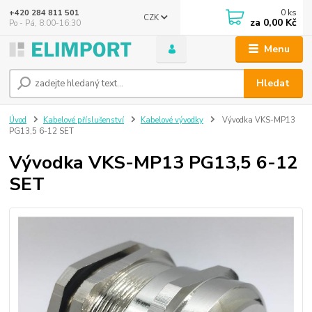
0
ks
+420 284 811 501
CZK
za
0,00 Kč
Po - Pá, 8:00-16:30
Menu
Hledat
Úvod
Kabelové příslušenství
Kabelové vývodky
Vývodka VKS-MP13
PG13,5 6-12 SET
Vývodka VKS-MP13 PG13,5 6-12
SET