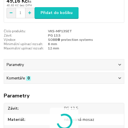
49,16 Kč
/
ks
40,63 Kč
bez DPH
Přidat do košíku
Číslo produktu:
VKS-MP13SET
Závit:
PG 13,5
Výrobce:
SOBB® protection systems
Minimální upínací rozsah:
6 mm
Maximální upínací rozsah:
12 mm
Parametry
Komentáře
0
Parametry
Závit
PG 13,5
Materiál
niklovaná mosaz