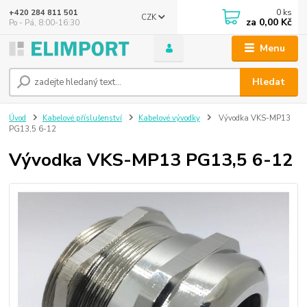
0
ks
+420 284 811 501
CZK
za
0,00 Kč
Po - Pá, 8:00-16:30
Menu
Hledat
Úvod
Kabelové příslušenství
Kabelové vývodky
Vývodka VKS-MP13
PG13,5 6-12
Vývodka VKS-MP13 PG13,5 6-12