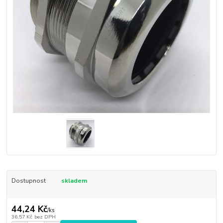
Dostupnost
skladem
44,24 Kč
/
ks
36,57 Kč
bez DPH