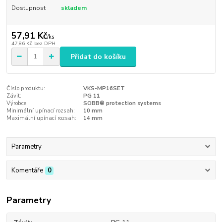
Dostupnost
skladem
57,91 Kč
/
ks
47,86 Kč
bez DPH
Přidat do košíku
Číslo produktu:
VKS-MP16SET
Závit:
PG 11
Výrobce:
SOBB® protection systems
Minimální upínací rozsah:
10 mm
Maximální upínací rozsah:
14 mm
Parametry
Komentáře
0
Parametry