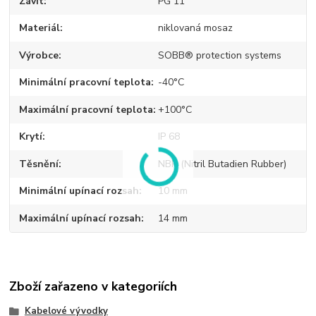
Závit
PG 11
Materiál
niklovaná mosaz
Výrobce
SOBB® protection systems
Minimální pracovní teplota
-40°C
Maximální pracovní teplota
+100°C
Krytí
IP 68
Těsnění
NBR (Nitril Butadien Rubber)
Minimální upínací rozsah
10 mm
Maximální upínací rozsah
14 mm
Zboží zařazeno v kategoriích
Kabelové vývodky