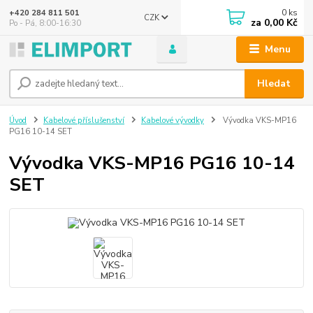
0
ks
+420 284 811 501
CZK
za
0,00 Kč
Po - Pá, 8:00-16:30
Menu
Hledat
Úvod
Kabelové příslušenství
Kabelové vývodky
Vývodka VKS-MP16
PG16 10-14 SET
Vývodka VKS-MP16 PG16 10-14
SET