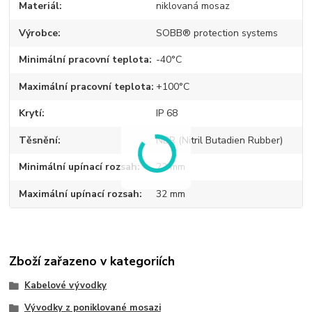
Materiál
niklovaná mosaz
Výrobce
SOBB® protection systems
Minimální pracovní teplota
-40°C
Maximální pracovní teplota
+100°C
Krytí
IP 68
Těsnění
NBR (Nitril Butadien Rubber)
Minimální upínací rozsah
22 mm
Maximální upínací rozsah
32 mm
Zboží zařazeno v kategoriích
Kabelové vývodky
Vývodky z poniklované mosazi