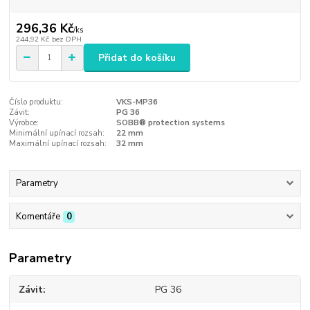
296,36 Kč
/
ks
244,92 Kč
bez DPH
Přidat do košíku
Číslo produktu:
VKS-MP36
Závit:
PG 36
Výrobce:
SOBB® protection systems
Minimální upínací rozsah:
22 mm
Maximální upínací rozsah:
32 mm
Parametry
Komentáře
0
Parametry
Závit
PG 36