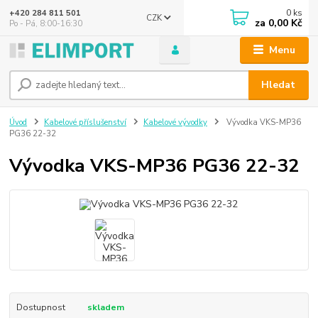
0
ks
+420 284 811 501
CZK
za
0,00 Kč
Po - Pá, 8:00-16:30
Menu
Hledat
Úvod
Kabelové příslušenství
Kabelové vývodky
Vývodka VKS-MP36
PG36 22-32
Vývodka VKS-MP36 PG36 22-32
Dostupnost
skladem