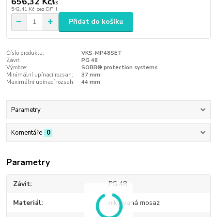
656,32 Kč
/
ks
542,41 Kč
bez DPH
Přidat do košíku
Číslo produktu:
VKS-MP48SET
Závit:
PG 48
Výrobce:
SOBB® protection systems
Minimální upínací rozsah:
37 mm
Maximální upínací rozsah:
44 mm
Parametry
Komentáře
0
Parametry
Závit
PG 48
Materiál
niklovaná mosaz