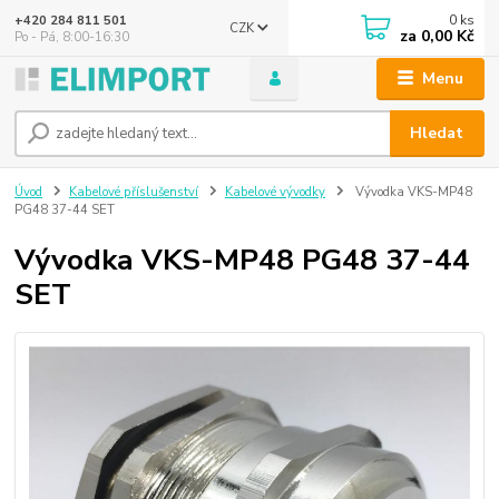
0
ks
+420 284 811 501
CZK
za
0,00 Kč
Po - Pá, 8:00-16:30
Menu
Hledat
Úvod
Kabelové příslušenství
Kabelové vývodky
Vývodka VKS-MP48
PG48 37-44 SET
Vývodka VKS-MP48 PG48 37-44
SET