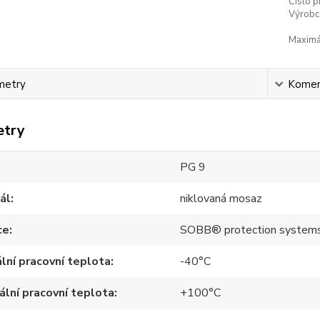
Číslo p
Výrobc
Maximál
metry
Komen
etry
PG 9
ál
niklovaná mosaz
ce
SOBB® protection system
lní pracovní teplota
-40°C
lní pracovní teplota
+100°C