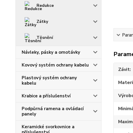
Redukce
Zátky
Para
Těsnění
Návleky, pásky a omotávky
Param
Kovový systém ochrany kabelu
Závit
Plastový systém ochrany
Materi
kabelu
Výrob
Krabice a příslušenství
Minimá
Podpůrná ramena a ovládací
panely
Maximá
Keramické svorkovnice a
příslušenství