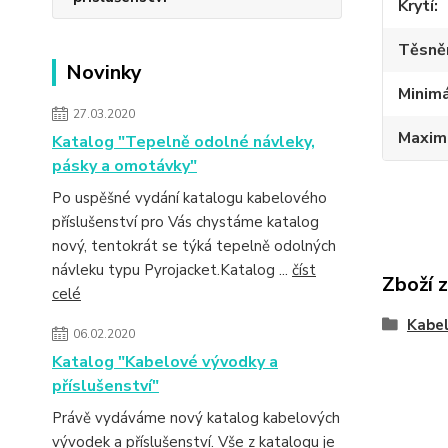
Krytí
Těsně
Novinky
Minimá
27.03.2020
Maximá
Katalog "Tepelně odolné návleky,
pásky a omotávky"
Po uspěšné vydání katalogu kabelového
příslušenství pro Vás chystáme katalog
nový, tentokrát se týká tepelně odolných
návleku typu Pyrojacket.Katalog ...
číst
Zboží 
celé
Kabe
06.02.2020
Katalog "Kabelové vývodky a
příslušenství"
Právě vydáváme nový katalog kabelových
vývodek a příslušenství. Vše z katalogu je