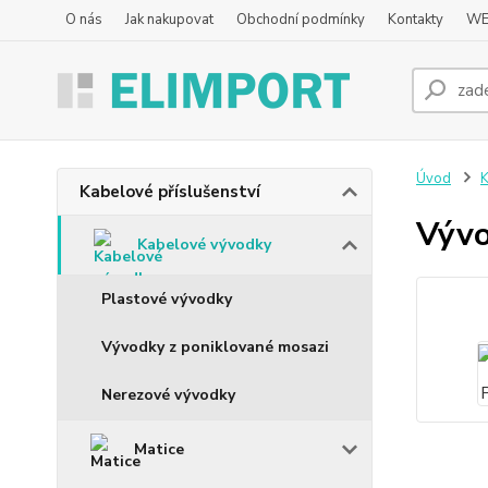
O nás
Jak nakupovat
Obchodní podmínky
Kontakty
WE
Úvod
K
Kabelové příslušenství
Výv
Kabelové vývodky
Plastové vývodky
Vývodky z poniklované mosazi
Nerezové vývodky
Matice