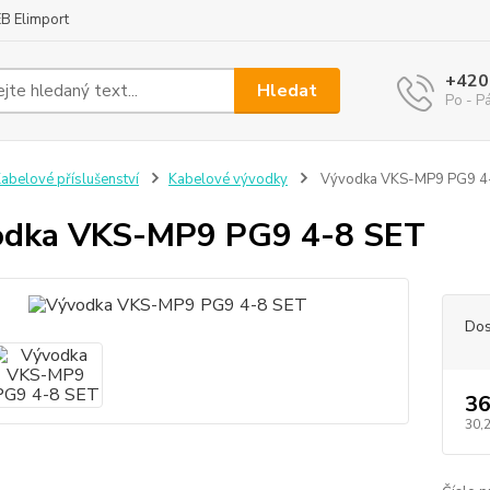
B Elimport
+420
Hledat
Po - P
abelové příslušenství
Kabelové vývodky
Vývodka VKS-MP9 PG9 4
odka VKS-MP9 PG9 4-8 SET
Dos
36
30,