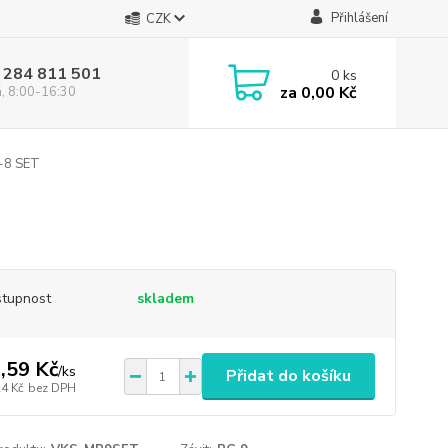
Přihlášení
CZK
 284 811 501
0
ks
za
0,00 Kč
á, 8:00-16:30
-8 SET
tupnost
skladem
,59 Kč
/
ks
Přidat do košíku
24 Kč
bez DPH