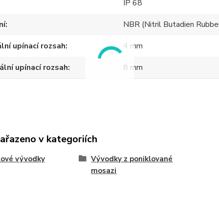
IP 68
ní
NBR (Nitril Butadien Rubbe
lní upínací rozsah
4 mm
lní upínací rozsah
8 mm
zařazeno v kategoriích
lové vývodky
Vývodky z poniklované
mosazi