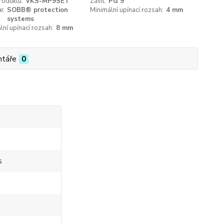
roduktu:
VKS-MP9SET
Závit:
PG 9
e:
SOBB® protection
Minimální upínací rozsah:
4 mm
systems
ní upínací rozsah:
8 mm
táře
0
s