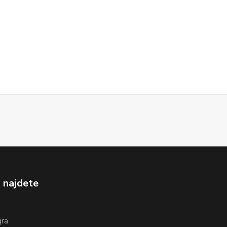
 najdete
gra