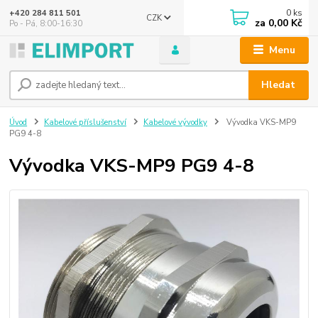
0
ks
+420 284 811 501
CZK
za
0,00 Kč
Po - Pá, 8:00-16:30
Menu
Hledat
Úvod
Kabelové příslušenství
Kabelové vývodky
Vývodka VKS-MP9
PG9 4-8
Vývodka VKS-MP9 PG9 4-8