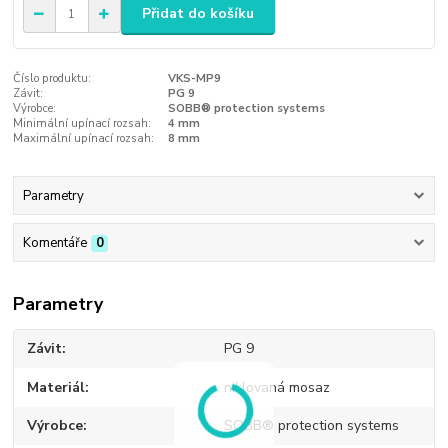
Přidat do košíku
Číslo produktu:
VKS-MP9
Závit:
PG 9
Výrobce:
SOBB® protection systems
Minimální upínací rozsah:
4 mm
Maximální upínací rozsah:
8 mm
Parametry
Komentáře
0
Parametry
Závit
PG 9
Materiál
niklovaná mosaz
Výrobce
SOBB® protection systems