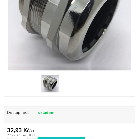
Dostupnost
skladem
32,93 Kč
/
ks
27,22 Kč
bez DPH