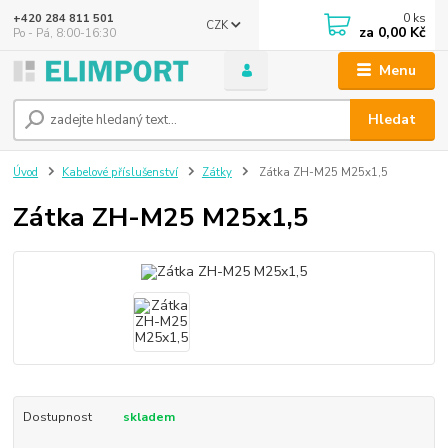
0
ks
+420 284 811 501
CZK
za
0,00 Kč
Po - Pá, 8:00-16:30
Menu
Hledat
Úvod
Kabelové příslušenství
Zátky
Zátka ZH-M25 M25x1,5
Zátka ZH-M25 M25x1,5
Dostupnost
skladem