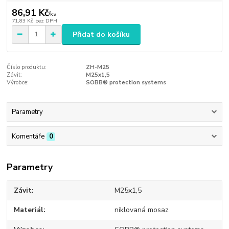
86,91 Kč
/
ks
71,83 Kč
bez DPH
Přidat do košíku
Číslo produktu:
ZH-M25
Závit:
M25x1,5
Výrobce:
SOBB® protection systems
Parametry
Komentáře
0
Parametry
Závit
M25x1,5
Materiál
niklovaná mosaz