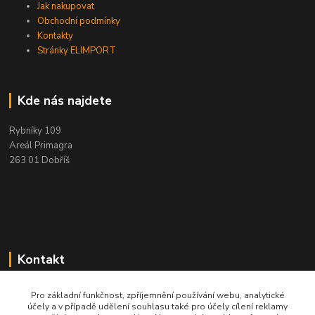
Jak nakupovat
Obchodní podmínky
Kontakty
Stránky ELIMPORT
Kde nás najdete
Rybníky 109
Areál Primagra
263 01 Dobříš
Kontakt
+420 284 811 501
Pro základní funkčnost, zpříjemnění používání webu, analytické
Po - Pá, 8:00-16:30
účely a v případě udělení souhlasu také pro účely cílení reklamy