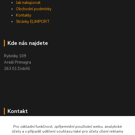
Jak nakupovat
Obchodní podmínky
Kontakty
Stránky ELIMPORT
Kde nás najdete
Rybníky 109
Areál Primagra
263 01 Dobříš
Kontakt
+420 284 811 501
Pro základní funkčnost, zpříjemnění používání webu, analytické
Po - Pá, 8:00-16:30
účely a v případě udělení souhlasu také pro účely cílení reklamy