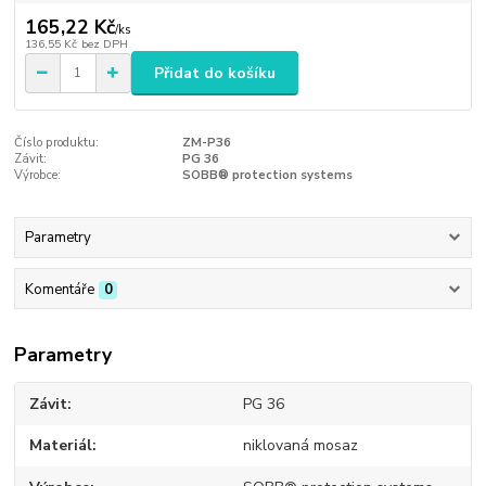
165,22 Kč
/
ks
136,55 Kč
bez DPH
Přidat do košíku
Číslo produktu:
ZM-P36
Závit:
PG 36
Výrobce:
SOBB® protection systems
Parametry
Komentáře
0
Parametry
Závit
PG 36
Materiál
niklovaná mosaz