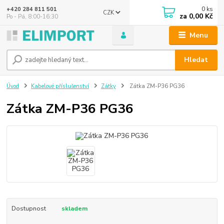
0
ks
+420 284 811 501
CZK
za
0,00 Kč
Po - Pá, 8:00-16:30
Menu
Hledat
Úvod
Kabelové příslušenství
Zátky
Zátka ZM-P36 PG36
Zátka ZM-P36 PG36
Dostupnost
skladem