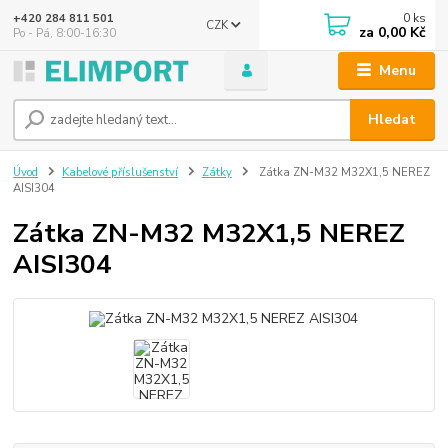
0
ks
+420 284 811 501
CZK
za
0,00 Kč
Po - Pá, 8:00-16:30
Menu
Hledat
Úvod
Kabelové příslušenství
Zátky
Zátka ZN-M32 M32X1,5 NEREZ
AISI304
Zátka ZN-M32 M32X1,5 NEREZ
AISI304