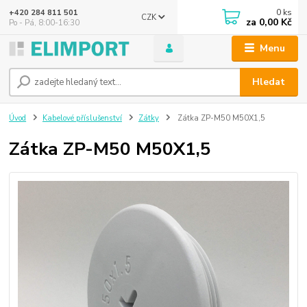
0
ks
+420 284 811 501
CZK
za
0,00 Kč
Po - Pá, 8:00-16:30
Menu
Hledat
Úvod
Kabelové příslušenství
Zátky
Zátka ZP-M50 M50X1,5
Zátka ZP-M50 M50X1,5