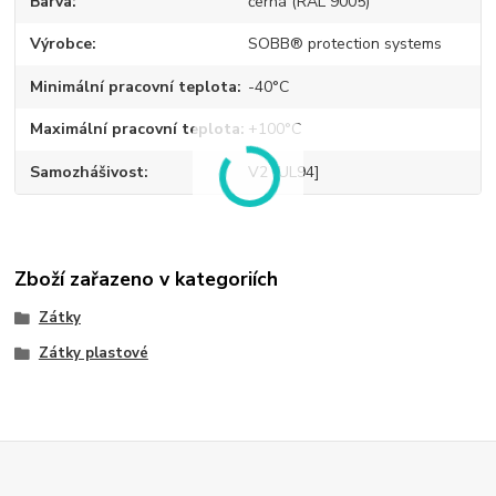
Barva
černá (RAL 9005)
Výrobce
SOBB® protection systems
Minimální pracovní teplota
-40°C
Maximální pracovní teplota
+100°C
Samozhášivost
V2 [UL94]
Zboží zařazeno v kategoriích
Zátky
Zátky plastové