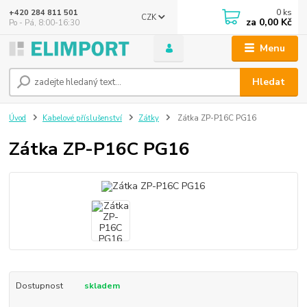
0
ks
+420 284 811 501
CZK
za
0,00 Kč
Po - Pá, 8:00-16:30
Menu
Hledat
Úvod
Kabelové příslušenství
Zátky
Zátka ZP-P16C PG16
Zátka ZP-P16C PG16
Dostupnost
skladem