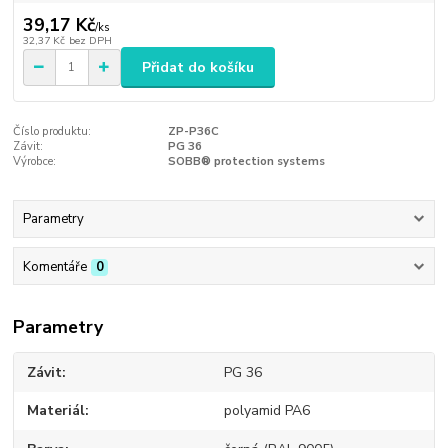
39,17 Kč
/
ks
32,37 Kč
bez DPH
Přidat do košíku
Číslo produktu:
ZP-P36C
Závit:
PG 36
Výrobce:
SOBB® protection systems
Parametry
Komentáře
0
Parametry
Závit
PG 36
Materiál
polyamid PA6