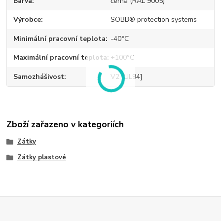
Barva
černá (RAL 9005)
Výrobce
SOBB® protection systems
Minimální pracovní teplota
-40°C
Maximální pracovní teplota
+100°C
Samozhášivost
V2 [UL94]
Zboží zařazeno v kategoriích
Zátky
Zátky plastové