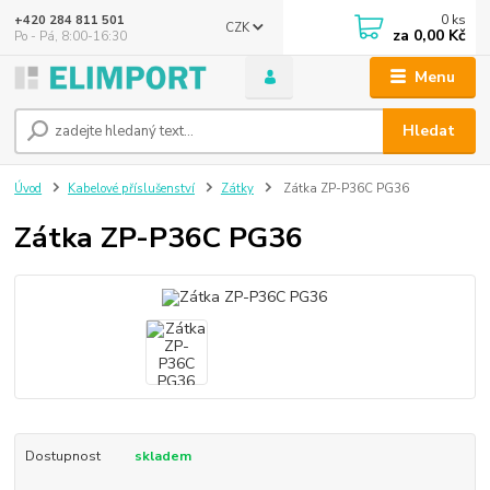
0
ks
+420 284 811 501
CZK
za
0,00 Kč
Po - Pá, 8:00-16:30
Menu
Hledat
Úvod
Kabelové příslušenství
Zátky
Zátka ZP-P36C PG36
Zátka ZP-P36C PG36
Dostupnost
skladem