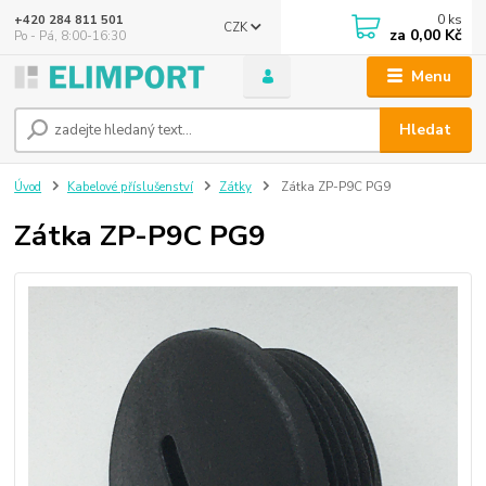
0
ks
+420 284 811 501
CZK
za
0,00 Kč
Po - Pá, 8:00-16:30
Menu
Hledat
Úvod
Kabelové příslušenství
Zátky
Zátka ZP-P9C PG9
Zátka ZP-P9C PG9