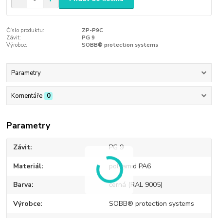
Číslo produktu:
ZP-P9C
Závit:
PG 9
Výrobce:
SOBB® protection systems
Parametry
Komentáře
0
Parametry
Závit
PG 9
Materiál
polyamid PA6
Barva
černá (RAL 9005)
Výrobce
SOBB® protection systems