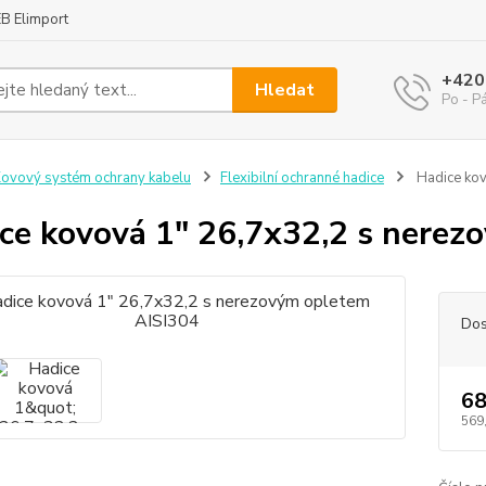
B Elimport
+420
Hledat
Po - P
ovový systém ochrany kabelu
Flexibilní ochranné hadice
Hadice kov
ce kovová 1" 26,7x32,2 s nerez
Dos
68
569