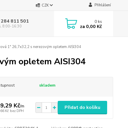
Přihlášení
CZK
 284 811 501
0
ks
za
0,00 Kč
á, 8:00-16:30
ová 1" 26,7x32,2 s nerezovým opletem AISI304
ovým opletem AISI304
tupnost
skladem
9,29 Kč
/
m
Přidat do košíku
,66 Kč
bez DPH