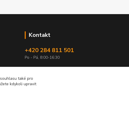
Kontakt
+420 284 811 501
Po - Pá, 8:00-16:30
obchod@elimport.cz
 souhlasu také pro
žete kdykoli upravit
Vytvořeno na
Eshop-rychle.cz