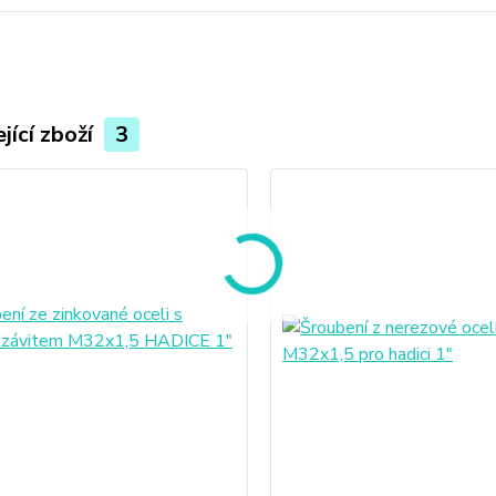
jící zboží
3