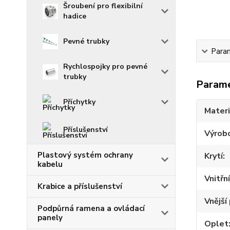
Šroubení pro flexibilní
hadice
Pevné trubky
Para
Rychlospojky pro pevné
trubky
Param
Příchytky
Materi
Příslušenství
Výrob
Plastový systém ochrany
Krytí
kabelu
Vnitřn
Krabice a příslušenství
Vnější
Podpůrná ramena a ovládací
panely
Oplet