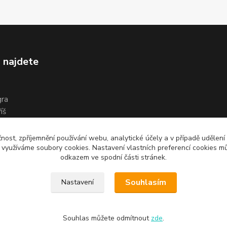
 najdete
gra
íš
čnost, zpříjemnění používání webu, analytické účely a v případě udělení
y využíváme soubory cookies. Nastavení vlastních preferencí cookies mů
odkazem ve spodní části stránek.
Souhlasím
Nastavení
Souhlas můžete odmítnout
zde
.