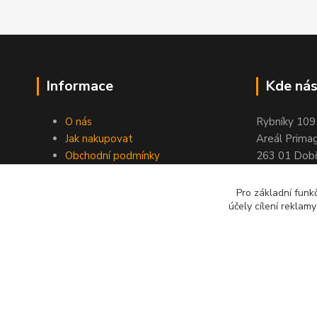
Informace
Kde nás
O nás
Rybníky 109
Jak nakupovat
Areál Prima
Obchodní podmínky
263 01 Dobř
Kontakty
Stránky ELIMPORT
Pro základní funk
účely cílení reklam