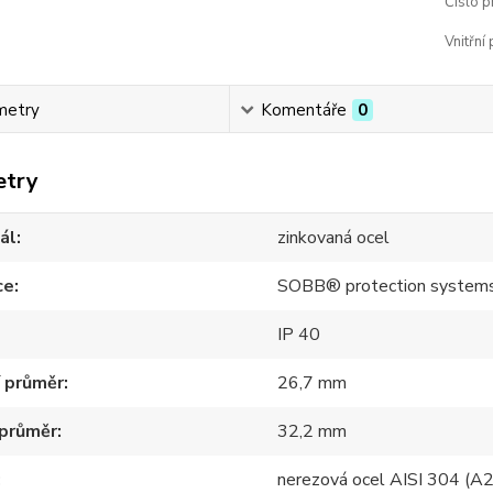
Číslo p
Vnitřní
metry
Komentáře
0
etry
ál
zinkovaná ocel
ce
SOBB® protection system
IP 40
í průměr
26,7 mm
 průměr
32,2 mm
nerezová ocel AISI 304 (A2