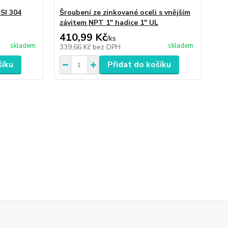
ISI 304
Šroubení ze zinkované oceli s vnějším
závitem NPT 1" hadice 1" UL
410,99 Kč
/
ks
skladem
skladem
339,66 Kč
bez DPH
šíku
Přidat do košíku