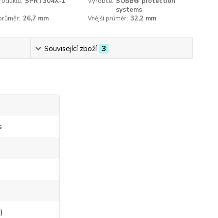
roduktu:
SPRT304X-1
Výrobce:
SOBB® protection
systems
 průměr:
26,7 mm
Vnější průměr:
32,2 mm
Související zboží
3
s
)