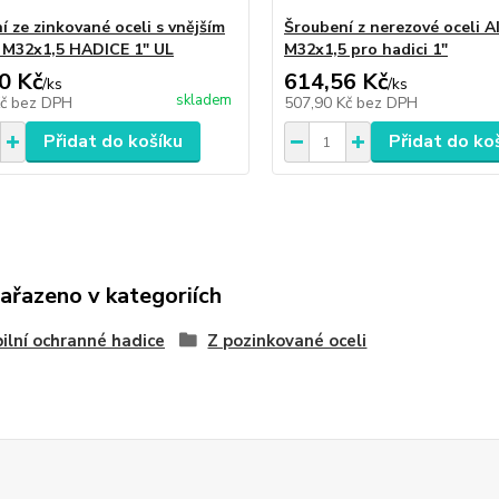
í ze zinkované oceli s vnějším
Šroubení z nerezové oceli A
 M32x1,5 HADICE 1" UL
M32x1,5 pro hadici 1"
0 Kč
614,56 Kč
/
ks
/
ks
skladem
Kč
bez DPH
507,90 Kč
bez DPH
Přidat do košíku
Přidat do ko
zařazeno v kategoriích
bilní ochranné hadice
Z pozinkované oceli