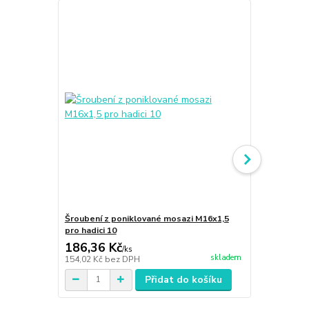
Šroubení z poniklované mosazi M16x1,5
Šroubení z 
pro hadici 10
hadice 10
186,36 Kč
176,47 K
/
ks
skladem
154,02 Kč
bez DPH
145,85 Kč
be
Přidat do košíku