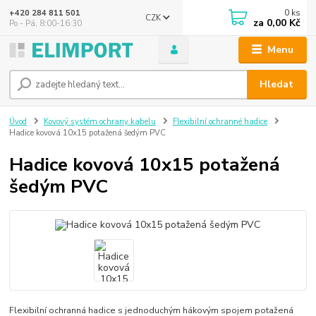
0
ks
+420 284 811 501
CZK
za
0,00 Kč
Po - Pá, 8:00-16:30
Menu
Hledat
Úvod
Kovový systém ochrany kabelu
Flexibilní ochranné hadice
Hadice kovová 10x15 potažená šedým PVC
Hadice kovová 10x15 potažená
šedým PVC
Flexibilní ochranná hadice s jednoduchým hákovým spojem potažená