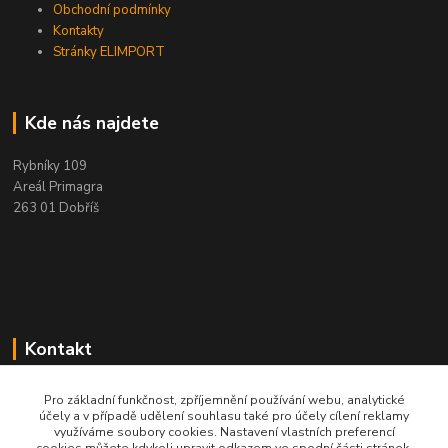
Obchodní podmínky
Kontakty
Stránky ELIMPORT
Kde nás najdete
Rybníky 109
Areál Primagra
263 01 Dobříš
Kontakt
+420 284 811 501
Pro základní funkčnost, zpříjemnění používání webu, analytické
účely a v případě udělení souhlasu také pro účely cílení reklamy
Po - Pá, 8:00-16:30
využíváme soubory cookies. Nastavení vlastních preferencí