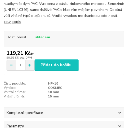
hladkým šedým PVC. Vyrobena z pásku zinkovaného metodou Sendzimir
(UNI EN 10346), samozhášivé PVC s hladkým vnějším povrchem. Odolná
vůči většině typů olejů a tuků. Vyniká vysokou mechanickou odolností.
celý popis
Dostupnost
skladem
119,21 Kč
/
m
98,52 Kč
bez DPH
Přidat do košíku
Číslo produktu:
HP-10
Výrobce:
COSMEC
Vnitřní průměr:
10 mm
Vnější průměr:
15 mm
Kompletní specifikace
Parametry