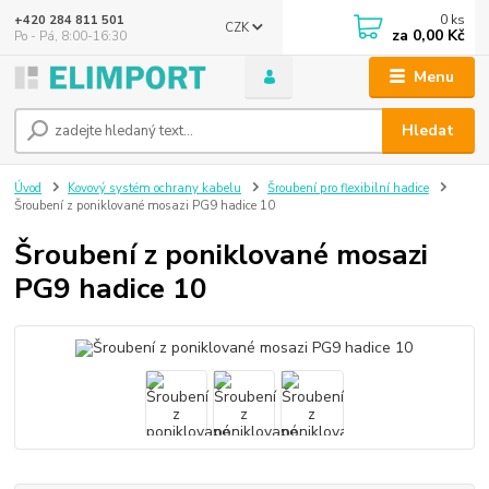
0
ks
+420 284 811 501
CZK
za
0,00 Kč
Po - Pá, 8:00-16:30
Menu
Hledat
Úvod
Kovový systém ochrany kabelu
Šroubení pro flexibilní hadice
Šroubení z poniklované mosazi PG9 hadice 10
Šroubení z poniklované mosazi
PG9 hadice 10