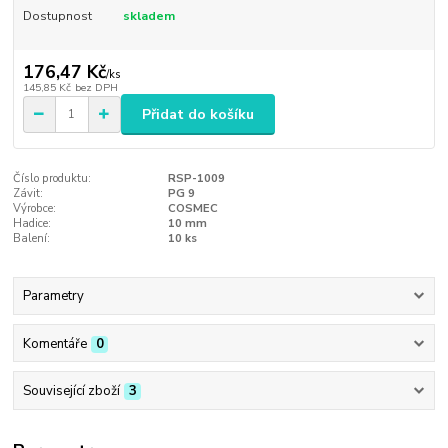
Dostupnost
skladem
176,47 Kč
/
ks
145,85 Kč
bez DPH
Přidat do košíku
Číslo produktu:
RSP-1009
Závit:
PG 9
Výrobce:
COSMEC
Hadice:
10 mm
Balení:
10 ks
Parametry
Komentáře
0
Související zboží
3