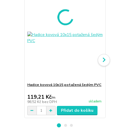
Hadice kovová 10x15 potažená šedým PVC
Hadice kovo
119,21 Kč
100,35 K
/
m
skladem
98,52 Kč
bez DPH
82,93 Kč
bez
Přidat do košíku