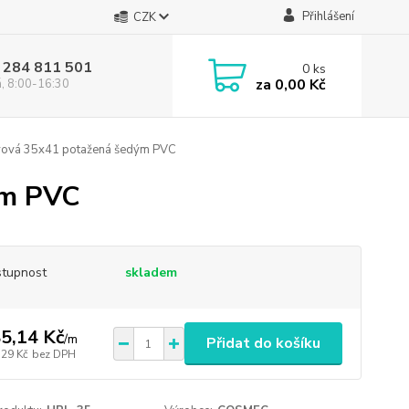
Přihlášení
CZK
 284 811 501
0
ks
za
0,00 Kč
á, 8:00-16:30
vová 35x41 potažená šedým PVC
ým PVC
tupnost
skladem
5,14 Kč
/
m
Přidat do košíku
,29 Kč
bez DPH