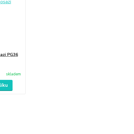
sazi PG36
skladem
šíku