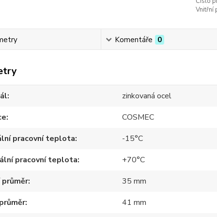
Číslo p
Vnitřní
metry
Komentáře
0
etry
ál
zinkovaná ocel
ce
COSMEC
lní pracovní teplota
-15°C
lní pracovní teplota
+70°C
í průměr
35 mm
 průměr
41 mm