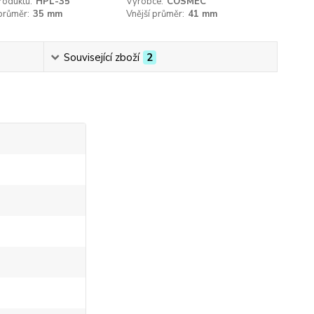
roduktu:
HPL-35
Výrobce:
COSMEC
 průměr:
35 mm
Vnější průměr:
41 mm
Související zboží
2