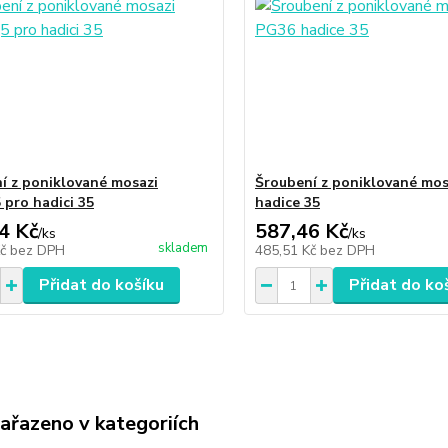
í z poniklované mosazi
Šroubení z poniklované mo
 pro hadici 35
hadice 35
4 Kč
587,46 Kč
/
ks
/
ks
skladem
Kč
bez DPH
485,51 Kč
bez DPH
Přidat do košíku
Přidat do ko
zařazeno v kategoriích