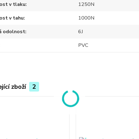
st v tlaku
1250N
ost v tahu
1000N
á odolnost
6J
PVC
jící zboží
2