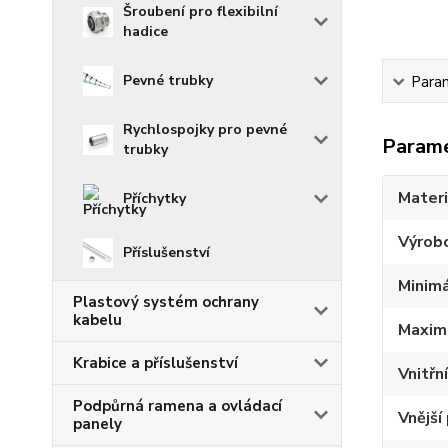
Šroubení pro flexibilní
hadice
Pevné trubky
Para
Rychlospojky pro pevné
Param
trubky
Materi
Příchytky
Výrob
Příslušenství
Minimá
Plastový systém ochrany
kabelu
Maximá
Krabice a příslušenství
Vnitřn
Podpůrná ramena a ovládací
Vnější
panely