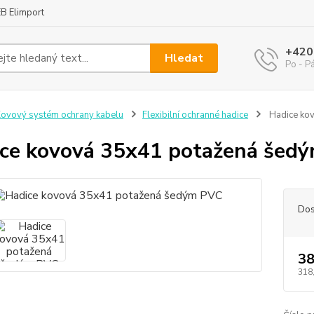
B Elimport
+420
Hledat
Po - P
ovový systém ochrany kabelu
Flexibilní ochranné hadice
Hadice ko
ce kovová 35x41 potažená šed
Dos
38
318