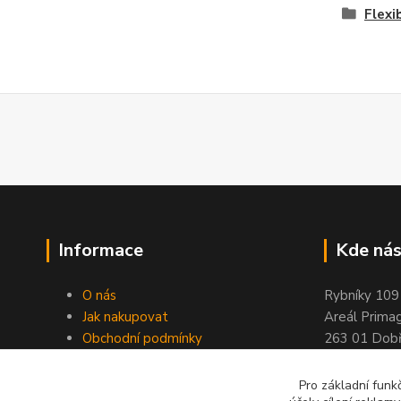
Flexi
Informace
Kde nás
O nás
Rybníky 109
Jak nakupovat
Areál Prima
Obchodní podmínky
263 01 Dobř
Kontakty
Stránky ELIMPORT
Pro základní funk