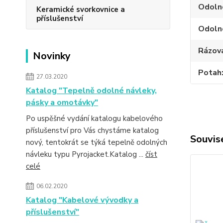
Odolno
Keramické svorkovnice a
příslušenství
Odoln
Rázov
Novinky
Potah
27.03.2020
Katalog "Tepelně odolné návleky,
pásky a omotávky"
Po uspěšné vydání katalogu kabelového
příslušenství pro Vás chystáme katalog
Souvise
nový, tentokrát se týká tepelně odolných
návleku typu Pyrojacket.Katalog ...
číst
celé
06.02.2020
Katalog "Kabelové vývodky a
příslušenství"