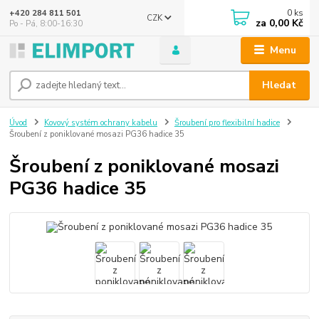
0
ks
+420 284 811 501
CZK
za
0,00 Kč
Po - Pá, 8:00-16:30
Menu
Hledat
Úvod
Kovový systém ochrany kabelu
Šroubení pro flexibilní hadice
Šroubení z poniklované mosazi PG36 hadice 35
Šroubení z poniklované mosazi
PG36 hadice 35