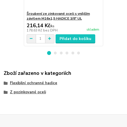
Šroubení ze zinkované oceli s vnějším
Šroubení ze 
závitem M16x1,5 HADICE 3/8" UL
závitem M20
216,14 Kč
224,60 K
/
ks
skladem
178,63 Kč
bez DPH
185,62 Kč
be
Přidat do košíku
Zboží zařazeno v kategoriích
Flexibilní ochranné hadice
Z pozinkované oceli