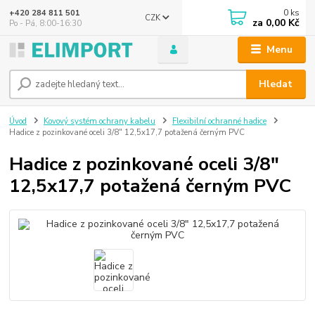
0
ks
+420 284 811 501
CZK
za
0,00 Kč
Po - Pá, 8:00-16:30
Menu
Hledat
Úvod
Kovový systém ochrany kabelu
Flexibilní ochranné hadice
Hadice z pozinkované oceli 3/8" 12,5x17,7 potažená černým PVC
Hadice z pozinkované oceli 3/8"
12,5x17,7 potažená černým PVC