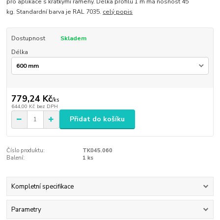
pro aplikace s krátkými rameny. Délka profilu 1 m má nosnost 45
kg. Standardní barva je RAL 7035.
celý popis
Dostupnost
Skladem
Délka
779,24 Kč
/
ks
644,00 Kč
bez DPH
Přidat do košíku
Číslo produktu:
TK045.060
Balení:
1 ks
Kompletní specifikace
Parametry