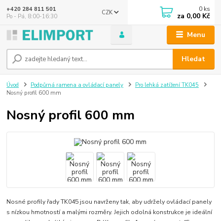
0
ks
+420 284 811 501
CZK
za
0,00 Kč
Po - Pá, 8:00-16:30
Menu
Hledat
Úvod
Podpůrná ramena a ovládací panely
Pro lehká zatížení TK045
Nosný profil 600 mm
Nosný profil 600 mm
Nosné profily řady TK045 jsou navrženy tak, aby udržely ovládací panely
s nízkou hmotností a malými rozměry. Jejich odolná konstrukce je ideální