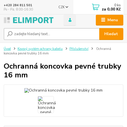
0
ks
+420 284 811 501
CZK
za
0,00 Kč
Po - Pá, 8:00-16:30
Menu
Hledat
Úvod
Kovový systém ochrany kabelu
Příslušenství
Ochranná
koncovka pevné trubky 16 mm
Ochranná koncovka pevné trubky
16 mm