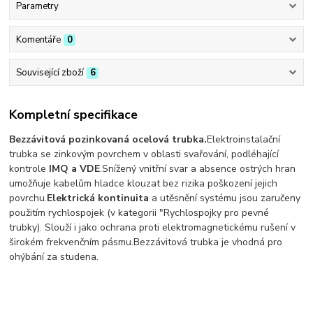
Parametry
Komentáře
0
Související zboží
6
Kompletní specifikace
Bezzávitová pozinkovaná ocelová trubka.
Elektroinstalační
trubka se zinkovým povrchem v oblasti svařování, podléhající
kontrole
IMQ a VDE
.
Snížený vnitřní svar a absence ostrých hran
umožňuje kabelům hladce klouzat bez rizika poškození jejich
povrchu.
Elektrická kontinuita
a utěsnění systému jsou zaručeny
použitím rychlospojek (v kategorii "Rychlospojky pro pevné
trubky).
Slouží i jako o
chrana proti elektromagnetickému rušení v
širokém frekvenčním pásmu.
Bezzávitová trubka je vhodná pro
ohýbání za studena.