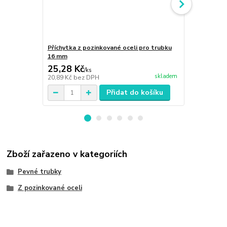
Příchytka z pozinkované oceli pro trubku
Koleno 90° 
16 mm
25,28 Kč
78,94 Kč
/
ks
skladem
20,89 Kč
bez DPH
65,24 Kč
bez
Přidat do košíku
Zboží zařazeno v kategoriích
Pevné trubky
Z pozinkované oceli