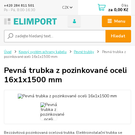
0
ks
+420 284 811 501
CZK
za
0,00 Kč
Po - Pá, 8:00-16:30
Menu
Hledat
Úvod
Kovový systém ochrany kabelu
Pevné trubky
Pevná trubka z
pozinkované oceli 16x1x1500 mm
Pevná trubka z pozinkované oceli
16x1x1500 mm
Bezzávitová pozinkovaná ocelová trubka. Elektroinstalační trubka se