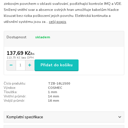
zinkovým povrchem v oblasti svařování, podléhající kontrole IMQ a VDE.
Snížený vnitřní svar a absence ostrých hran umožňuje kabelům hladce
klouzat bez rizika poškození jejich povrchu. Elektrická kontinuita a
utěsnění systému jsou za...
celý popis
Dostupnost
skladem
137,69 Kč
/
ks
113,79 Kč
bez DPH
Přidat do košíku
Číslo produktu:
TZB-16L1500
Výrobce:
COSMEC
Tloušťka:
1 mm
Vnitřní průměr:
14 mm
Vnější průměr:
16 mm
Kompletní specifikace