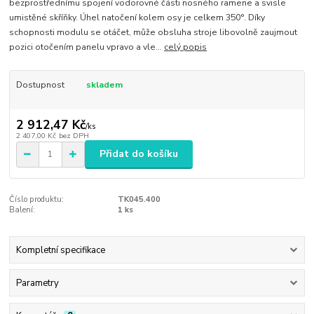
bezprostřednímu spojení vodorovné části nosného ramene a svisle
umistěné skříňky. Úhel natočení kolem osy je celkem 350°. Díky
schopnosti modulu se otáčet, může obsluha stroje libovolně zaujmout
pozici otočením panelu vpravo a vle...
celý popis
Dostupnost
skladem
2 912,47 Kč
/
ks
2 407,00 Kč
bez DPH
Přidat do košíku
Číslo produktu:
TK045.400
Balení:
1 ks
Kompletní specifikace
Parametry