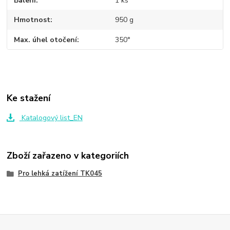
Balení
1 ks
Hmotnost
950 g
Max. úhel otočení
350°
Ke stažení
Katalogový list_EN
Zboží zařazeno v kategoriích
Pro lehká zatížení TK045