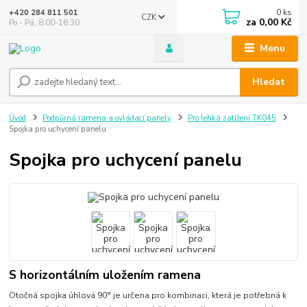
0
ks
+420 284 811 501
CZK
za
0,00 Kč
Po - Pá, 8:00-16:30
Menu
Hledat
Úvod
Podpůrná ramena a ovládací panely
Pro lehká zatížení TK045
Spojka pro uchycení panelu
Spojka pro uchycení panelu
S horizontálním uložením ramena
Otočná spojka úhlová 90° je určena pro kombinaci, která je potřebná k