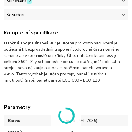
Komentáře
0
Ke stažení
Kompletní specifikace
Otočná spojka úhlová 90°
je určena pro kombinaci, která je
potřebná k bezprostřednímu spojení vodorovné části nosného
ramene a svisle umistěné skříňky. Úhel natočení kolem osy je
celkem 350°. Díky schopnosti modulu se otáčet, může obsluha
stroje libovolně zaujmout pozici otočením panelu vpravo a
vlevo. Tento výrobek je určen pro typy panelů s nízkou
hmotností. (např. panel panelů ECO 090 - ECO 120)
Parametry
Barva
šedá (RAL 7035)