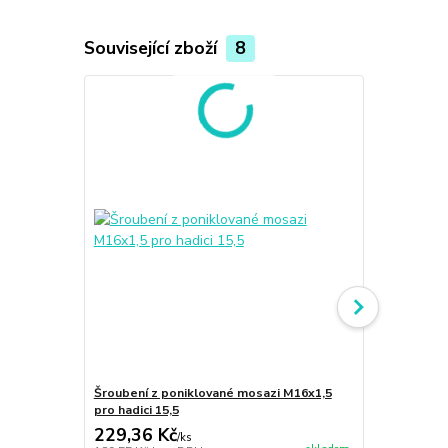
Související zboží
8
Šroubení z poniklované mosazi M16x1,5
Šroubení z 
pro hadici 15,5
pro hadici 15
229,36 Kč
229,36 K
/
ks