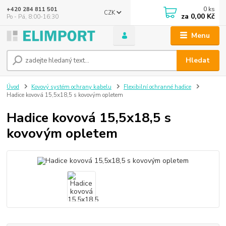
0
ks
+420 284 811 501
CZK
za
0,00 Kč
Po - Pá, 8:00-16:30
Menu
Hledat
Úvod
Kovový systém ochrany kabelu
Flexibilní ochranné hadice
Hadice kovová 15,5x18,5 s kovovým opletem
Hadice kovová 15,5x18,5 s
kovovým opletem