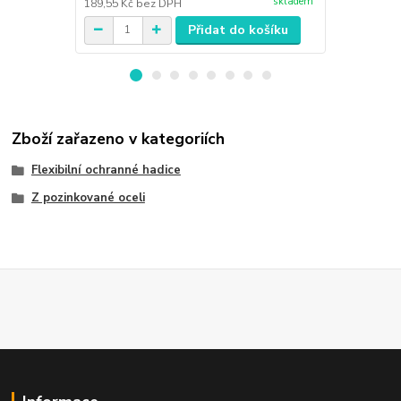
skladem
189,55 Kč
bez DPH
189,55 Kč
be
Přidat do košíku
Zboží zařazeno v kategoriích
Flexibilní ochranné hadice
Z pozinkované oceli